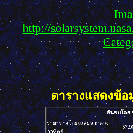
Ima
http://solarsystem.nas
Categ
ตารางแสดงข้อม
ค้นพบโดย
ระยะทางโดยเฉลี่ยจากดวง
57,9
อาทิตย์