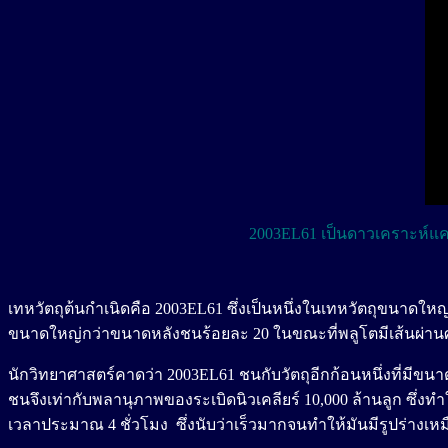
2003EL61 เป็นดาวเคราะห์แคร
เทหวัตถุต้นกำเนิดคือ 2003EL61 ซึ่งเป็นหนึ่งในเทหวัตถุขนาดให
ขนาดใหญ่กว่าขนาดหลังชนร้อยละ 20 ในขณะที่พลูโตมีเส้นผ่านศ
นักวิทยาศาสตร์คาดว่า 2003EL61 ชนกับวัตถุอีกก้อนหนึ่งที่มีขน
ชนจึงเท่ากับพลานุภาพของระเบิดนิวเคลียร์ 10,000 ล้านลูก ซึ่
เวลาประมาณ 4 ชั่วโมง ซึ่งนับว่าเร็วมากจนทำให้มันมีรูปร่างเหม