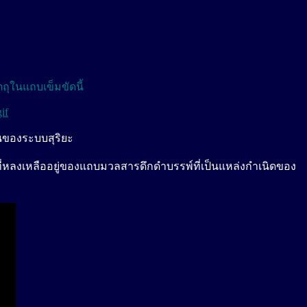
ุในแถบเข็มขัดนี้
if
มนของระบบสุริยะ
นที่หลงเหลืออยู่ของแถบมวลสารดึกดำบรรพ์ที่เป็นแหล่งกำเนิดของ