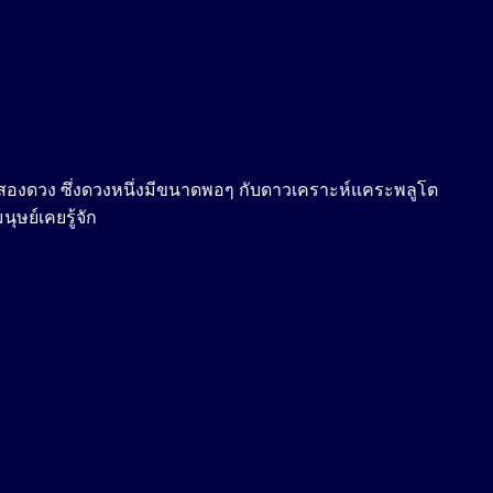
่สองดวง ซึ่งดวงหนึ่งมีขนาดพอๆ กับดาวเคราะห์แคระพลูโต
ษย์เคยรู้จัก