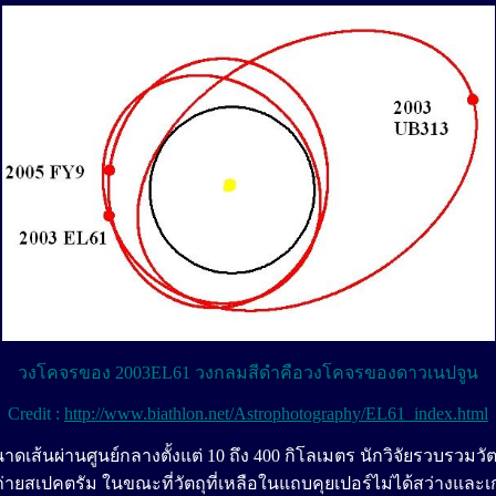
วงโคจรของ 2003EL61 วงกลมสีดำคือวงโคจรของดาวเนปจูน
Credit :
http://www.biathlon.net/Astrophotography/EL61_index.html
นาดเส้นผ่านศูนย์กลางตั้งแต่ 10 ถึง 400 กิโลเมตร นักวิจัยรวบรวมวั
ายสเปคตรัม ในขณะที่วัตถุที่เหลือในแถบคุยเปอร์ไม่ได้สว่างและเก่