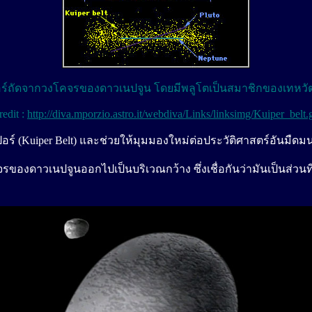
อร์ถัดจากวงโคจรของดาวเนปจูน โดยมีพลูโตเป็นสมาชิกของเทหวัตถ
redit :
http://diva.mporzio.astro.it/webdiva/Links/linksimg/Kuiper_belt.g
อร์ (Kuiper Belt) และช่วยให้มุมมองใหม่ต่อประวัติศาสตร์อันมืด
จรของดาวเนปจูนออกไปเป็นบริเวณกว้าง ซึ่งเชื่อกันว่ามันเป็นส่ว