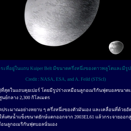
ะที่อยู่ในแถบ Kuiper Belt มีขนาดครึ่งหนึ่งของดาวพลูโตและมีรูป
Credit : NASA, ESA, and A. Feild (STScI)
ญ่ที่สุดในแถบคุยเปอร์ โดยมีรูปร่างเหมือนลูกอเมริกันฟุตบอลขนาด
ูนย์กลาง 2,300 กิโลเมตร
าดประมาณอย่างหยาบ ๆ ครึ่งหนึ่งของตัวมันเอง และเคลื่อนที่ด้วยอ
งทำให้เศษน้ำแข็งขนาดยักษ์แตกออกจาก 2003EL61 แล้วกระจายออกสู่
ือนลูกอเมริกันฟุตบอลนั่นเอง