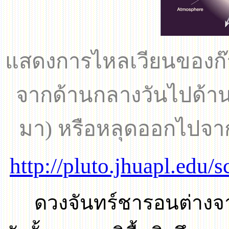
แสดงการไหลเวียนของก๊
จากด้านกลางวันไปด้า
มา) หรือหลุดออกไปจ
http://pluto.jhuapl.edu/
ดวงจันทร์ชารอนต่างจา