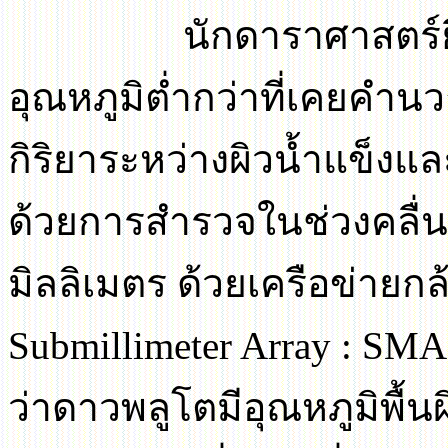
นักดาราศาสตร์ย
อุณหภูมิต่ำกว่าที่เคยคำ
กิริยาระหว่างผิวน้ำแข็ง
ด้วยการสำรวจในช่วงคลื่น
มิลลิเมตร ด้วยเครือข่ายก
Submillimeter Array : SM
ว่าดาวพลูโตมีอุณหภูมิพื้น