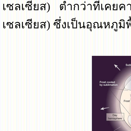
เซลเซียส) ต่ำกว่าที่เคยคา
เซลเซียส) ซึ่งเป็นอุณหภ