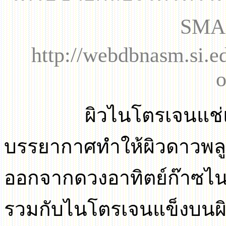
SM
http://webdbnasm.si.
ผิวไนโตรเจนแช่
บรรยากาศทำให้ผิวดาวพลู
ออกจากดวงอาทิตย์ก๊าซ
รวมกับไนโตรเจนแข็งบนผ