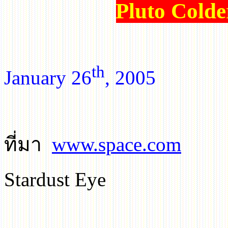
Pluto Cold
th
January
26
, 2005
ที่มา
www.space.com
Stardust Eye