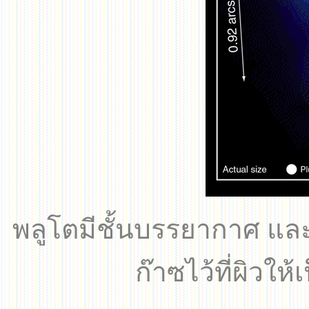
พลูโตมีชั้นบรรยากาศ และ
ก๊าซไว้ที่ผิวให