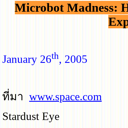
Microbot Madness: 
Exp
th
January
26
, 2005
ที่มา
www.space.com
Stardust Eye