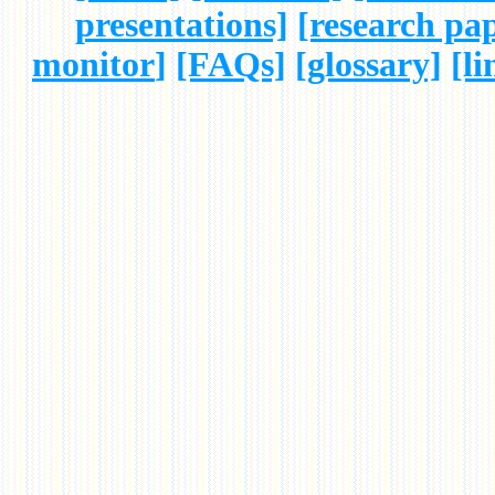
presentations]
[research pa
monitor
]
[FAQs]
[glossary]
[li