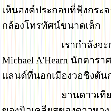
เห็นองค์ประกอบที่ฟุ้งกระ
กล้องโทรทัศน์ขนาดเล็ก
เรากำลังจะ
Michael A'Hearn
นักดาราศ
แลนด์ที่นอกเมืองวอชิงตัน
ยานดาวเที
ของนิวเคลียสของดาวหาง