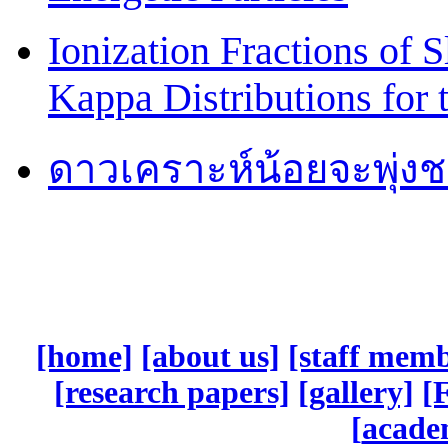
Ionization Fractions of 
Kappa Distributions for 
ดาวเคราะห์น้อยจะพุ่ง
[home]
[about us]
[staff mem
[research papers]
[gallery]
[
[
academ