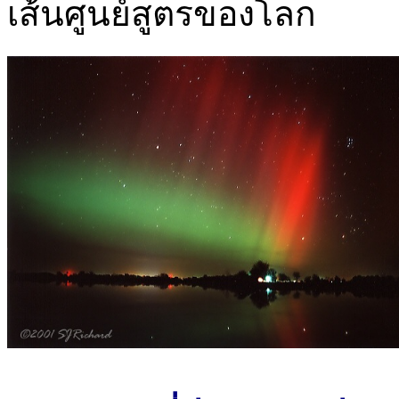
เส้นศูนย์สูตรของโลก