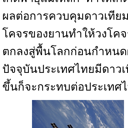
ผลต่อการควบคุมดาวเทีย
โคจรของยานทำให้วงโคจร
ตกลงสู่พื้นโลกก่อนกำหน
ปัจจุบันประเทศไทยมีดาวเที
ขึ้นก็จะกระทบต่อประเท